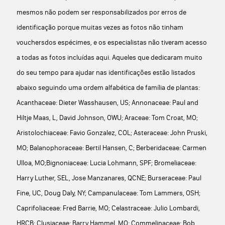
mesmos não podem ser responsabilizados por erros de
identificação porque muitas vezes as fotos não tinham
vouchersdos espécimes, e os especialistas não tiveram acesso
a todas as fotos incluídas aqui. Aqueles que dedicaram muito
do seu tempo para ajudar nas identificações estão listados
abaixo seguindo uma ordem alfabética de família de plantas:
Acanthaceae: Dieter Wasshausen, US; Annonaceae: Paul and
Hiltje Maas, L, David Johnson, OWU; Araceae: Tom Croat, MO;
Aristolochiaceae: Favio Gonzalez, COL; Asteraceae: John Pruski,
MO; Balanophoraceae: Bertil Hansen, C; Berberidaceae: Carmen
Ulloa, MO;Bignoniaceae: Lucia Lohmann, SPF; Bromeliaceae:
Harry Luther, SEL, Jose Manzanares, QCNE; Burseraceae: Paul
Fine, UC, Doug Daly, NY; Campanulaceae: Tom Lammers, OSH;
Caprifoliaceae: Fred Barrie, MO; Celastraceae: Julio Lombardi,
HRCB; Clusiaceae: Barry Hammel, MO; Commelinaceae: Bob