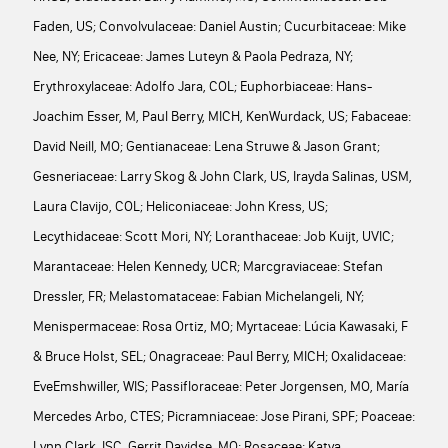
Faden, US; Convolvulaceae: Daniel Austin; Cucurbitaceae: Mike
Nee, NY; Ericaceae: James Luteyn & Paola Pedraza, NY;
Erythroxylaceae: Adolfo Jara, COL; Euphorbiaceae: Hans-
Joachim Esser, M, Paul Berry, MICH, KenWurdack, US; Fabaceae:
David Neill, MO; Gentianaceae: Lena Struwe & Jason Grant;
Gesneriaceae: Larry Skog & John Clark, US, Irayda Salinas, USM,
Laura Clavijo, COL; Heliconiaceae: John Kress, US;
Lecythidaceae: Scott Mori, NY; Loranthaceae: Job Kuijt, UVIC;
Marantaceae: Helen Kennedy, UCR; Marcgraviaceae: Stefan
Dressler, FR; Melastomataceae: Fabian Michelangeli, NY;
Menispermaceae: Rosa Ortiz, MO; Myrtaceae: Lúcia Kawasaki, F
& Bruce Holst, SEL; Onagraceae: Paul Berry, MICH; Oxalidaceae:
EveEmshwiller, WIS; Passifloraceae: Peter Jorgensen, MO, María
Mercedes Arbo, CTES; Picramniaceae: Jose Pirani, SPF; Poaceae:
Lynn Clark, ISC, Gerrit Davidse, MO; Rosaceae: Katya